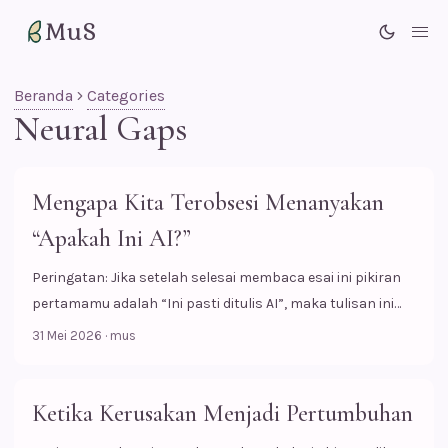
MuS
Me
Beranda
Categories
Neural Gaps
Mengapa Kita Terobsesi Menanyakan
“Apakah Ini AI?”
Peringatan: Jika setelah selesai membaca esai ini pikiran
pertamamu adalah “Ini pasti ditulis AI”, maka tulisan ini
memang sedang membicarakanmu. Ketika aku scroll
31 Mei 2026
·
mus
konten di internet akhir-akhir ini, pertanyaan yang paling
sering muncul di komentar bukan “Apa yang mungkin
senimannya rasakan?”, tapi pertanyaan yang lebih keren,
Ketika Kerusakan Menjadi Pertumbuhan
dari sudut pandang yang berkomentar, (mungkin):