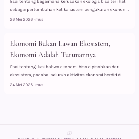
Esai tentang bagaimana kerusakan ekologis bisa terlihat
“Apakah ini AI?” Lucu sekali, kan? Atau menyedihkan?
sebagai pertumbuhan ketika sistem pengukuran ekonomi
Bayangkan seseorang memainkan piano dengan indah
hanya menghitung transaksi, tetapi gagal melihat
Apakah reaksi pertamamu adalah menikmati harmoni dan
26 Mei 2026
·
mus
kehilangan biologis yang menyertainya.
emosi yang muncul? Atau justru bertanya-tanya apakah
jari-jari itu milik manusia atau bukan? ...
Ekonomi Bukan Lawan Ekosistem,
Ekonomi Adalah Turunannya
Esai tentang ilusi bahwa ekonomi bisa dipisahkan dari
ekosistem, padahal seluruh aktivitas ekonomi berdiri di
atas fondasi biologis dan ekologis.
24 Mei 2026
·
mus