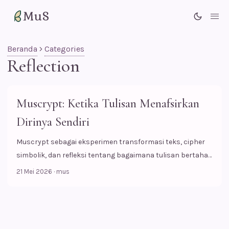
MuS
Me
Beranda
Categories
Reflection
Muscrypt: Ketika Tulisan Menafsirkan
Dirinya Sendiri
Muscrypt sebagai eksperimen transformasi teks, cipher
simbolik, dan refleksi tentang bagaimana tulisan bertahan
di tengah budaya visual.
21 Mei 2026
·
mus