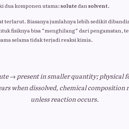
ki dua komponen utama:
solute
dan
solvent
.
t terlarut. Biasanya jumlahnya lebih sedikit diband
entuk fisiknya bisa “menghilang” dari pengamatan, t
ama selama tidak terjadi reaksi kimia.
ute → present in smaller quantity; physical 
ears when dissolved, chemical composition 
unless reaction occurs.