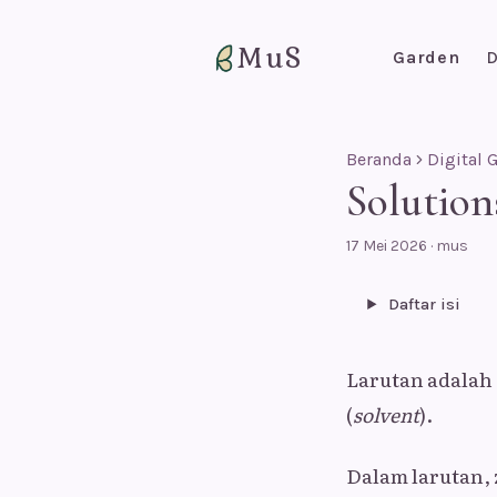
MuS
Garden
D
Beranda
Digital 
Solution
17 Mei 2026
·
mus
Daftar isi
Larutan adala
(
solvent
).
Dalam larutan, 