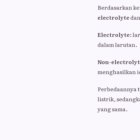
Berdasarkan ke
electrolyte
da
Electrolyte
: l
dalam larutan.
Non-electroly
menghasilkan io
Perbedaannya t
listrik, sedang
yang sama.