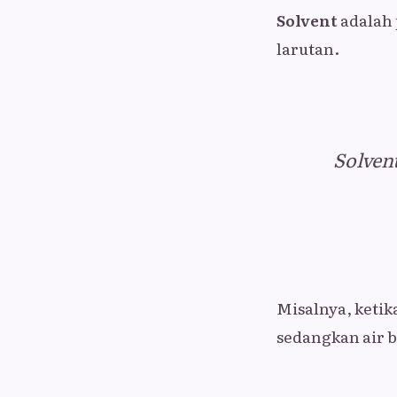
Solvent
adalah 
larutan.
Solvent
Misalnya, ketik
sedangkan air 