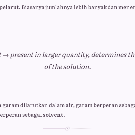
pelarut. Biasanya jumlahnya lebih banyak dan mene
 → present in larger quantity, determines t
of the solution.
a garam dilarutkan dalam air, garam berperan sebag
berperan sebagai
solvent
.