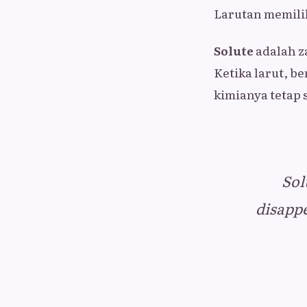
Larutan memili
Solute
adalah za
Ketika larut, b
kimianya tetap s
Sol
disapp