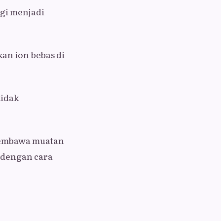
gi menjadi
an ion bebas di
tidak
 membawa muatan
k dengan cara