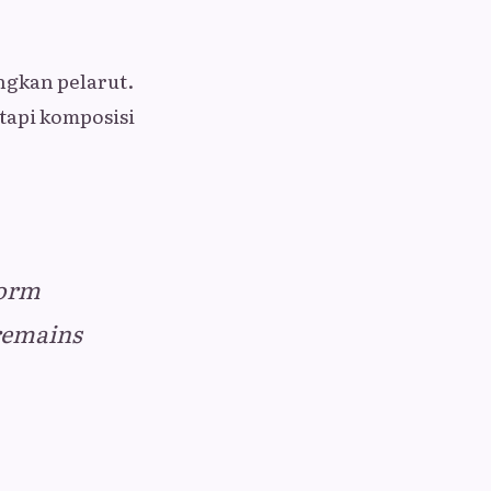
ingkan pelarut.
etapi komposisi
form
remains