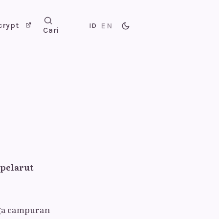
crypt
EN
ID
Cari
pelarut
gga campuran