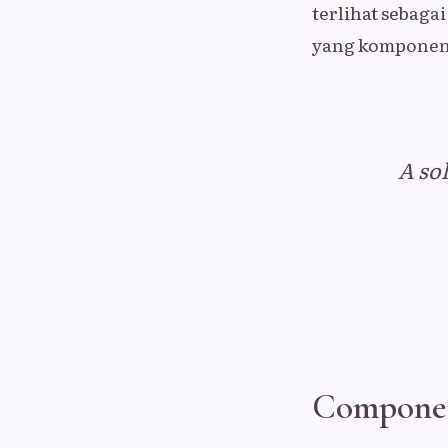
terlihat sebaga
yang komponenn
A so
Componen