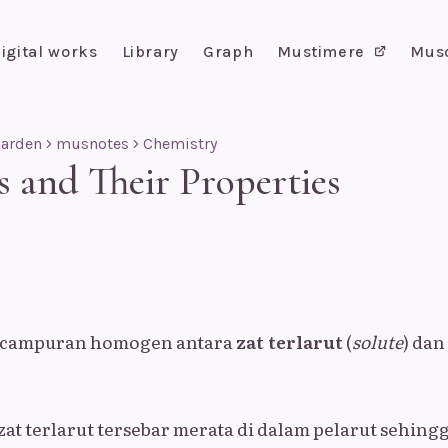
igital works
Library
Graph
Mustimere
Mus
Garden
musnotes
Chemistry
s and Their Properties
h campuran homogen antara
zat terlarut
(
solute
) dan
zat terlarut tersebar merata di dalam pelarut sehin