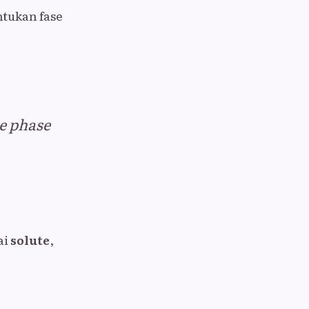
ntukan fase
he phase
ai
solute
,