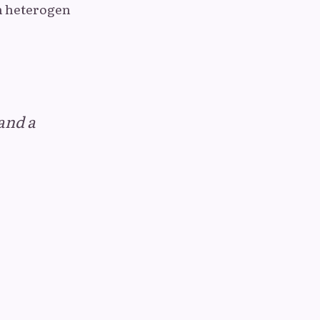
an heterogen
and a