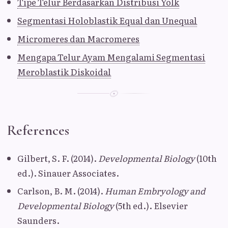
Tipe Telur Berdasarkan Distribusi Yolk
Segmentasi Holoblastik Equal dan Unequal
Micromeres dan Macromeres
Mengapa Telur Ayam Mengalami Segmentasi
Meroblastik Diskoidal
References
Gilbert, S. F. (2014).
Developmental Biology
(10th
ed.). Sinauer Associates.
Carlson, B. M. (2014).
Human Embryology and
Developmental Biology
(5th ed.). Elsevier
Saunders.