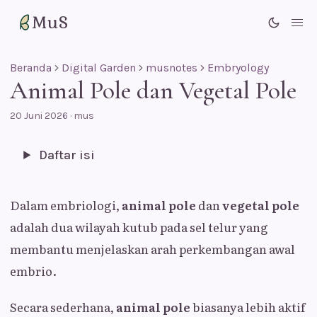
MuS
Me
Beranda
Digital Garden
musnotes
Embryology
Animal Pole dan Vegetal Pole
20 Juni 2026
·
mus
Daftar isi
Dalam embriologi,
animal pole
dan
vegetal pole
adalah dua wilayah kutub pada sel telur yang
membantu menjelaskan arah perkembangan awal
embrio.
Secara sederhana,
animal pole
biasanya lebih aktif