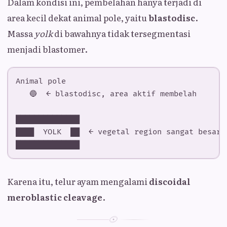
Dalam kondisi ini, pembelahan hanya terjadi di
area kecil dekat animal pole, yaitu
blastodisc
.
Massa
yolk
di bawahnya tidak tersegmentasi
menjadi blastomer.
Karena itu, telur ayam mengalami
discoidal
meroblastic cleavage
.