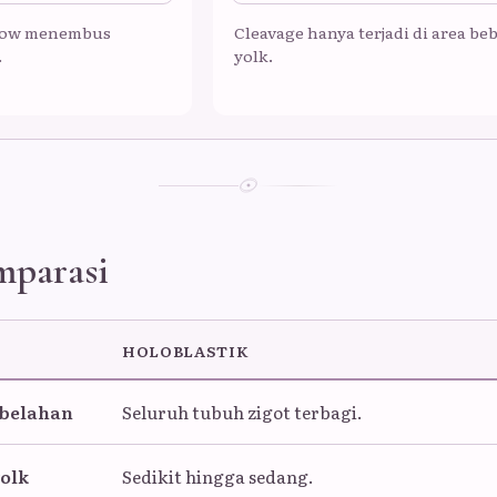
rrow menembus
Cleavage hanya terjadi di area be
.
yolk.
mparasi
HOLOBLASTIK
belahan
Seluruh tubuh zigot terbagi.
olk
Sedikit hingga sedang.