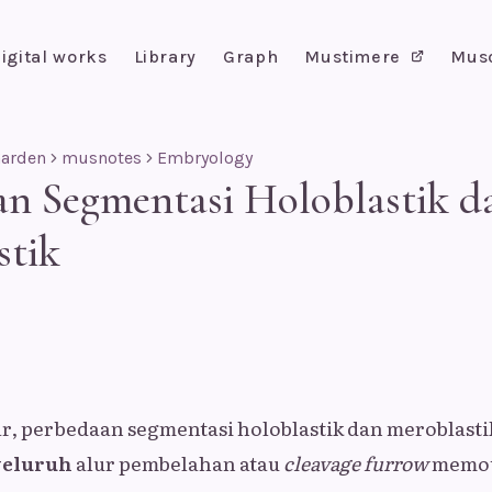
igital works
Library
Graph
Mustimere
Mus
Garden
musnotes
Embryology
an Segmentasi Holoblastik d
stik
, perbedaan segmentasi holoblastik dan meroblastik
yeluruh
alur pembelahan atau
cleavage furrow
memoto