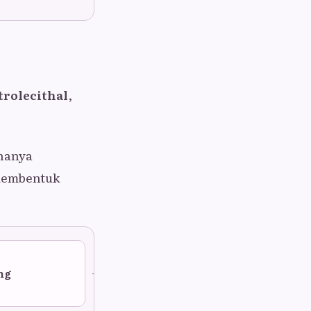
trolecithal
,
 hanya
 membentuk
Meroblastik
ng
Pembelahan parsial.