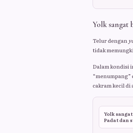
Yolk sangat
Telur dengan
y
tidak memungki
Dalam kondisi i
“menumpang” di
cakram kecil di 
Yolk sangat
Padat dan s