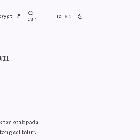
crypt
EN
ID
Cari
an
 terletak pada
ng sel telur.