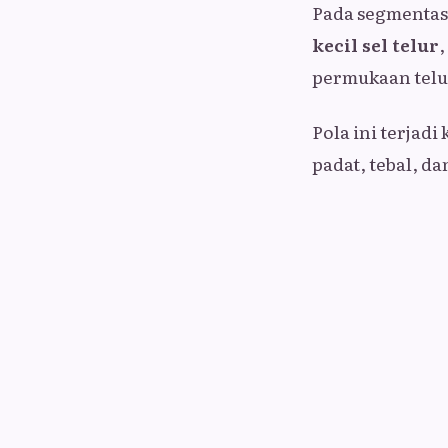
Pada segmentas
kecil sel telur
,
permukaan telu
Pola ini terjad
padat, tebal, da