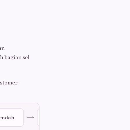
an
 bagian sel
astomer-
endah
Seluruh zigot ikut membelah