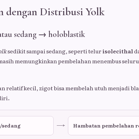
 dengan Distribusi Yolk
 atau sedang → holoblastik
olk
sedikit sampai sedang, seperti telur
isolecithal
d
 masih memungkinkan pembelahan menembus seluruh
 relatif kecil, zigot bisa membelah utuh menjadi bl
iri.
t/sedang
Hambatan pembelahan r