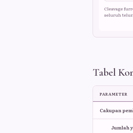
Cleavage fu
seluruh telur
Tabel Ko
PARAMETER
Cakupan pem
Jumlah y