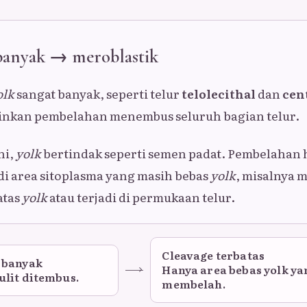
 banyak → meroblastik
olk
sangat banyak, seperti telur
telolecithal
dan
cen
nkan pembelahan menembus seluruh bagian telur.
ni,
yolk
bertindak seperti semen padat. Pembelahan
 area sitoplasma yang masih bebas
yolk
, misalnya
atas
yolk
atau terjadi di permukaan telur.
Cleavage terbatas
 banyak
Hanya area bebas yolk ya
ulit ditembus.
membelah.