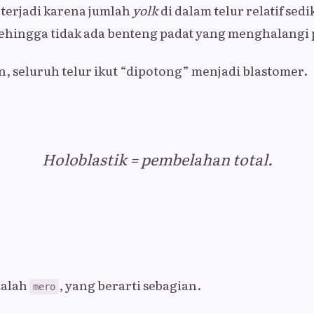
terjadi karena jumlah
yolk
di dalam telur relatif sedi
sehingga tidak ada benteng padat yang menghalangi
n, seluruh telur ikut “dipotong” menjadi blastomer.
Holoblastik = pembelahan total.
dalah
, yang berarti sebagian.
mero