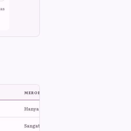
bas
MEROBLASTIK
Hanya area bebas yolk yang membelah.
Sangat banyak dan padat.