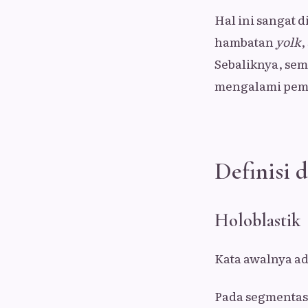
Hal ini sangat 
hambatan
yolk
,
Sebaliknya, sem
mengalami pem
Definisi
Holoblastik
Kata awalnya a
Pada segmentas