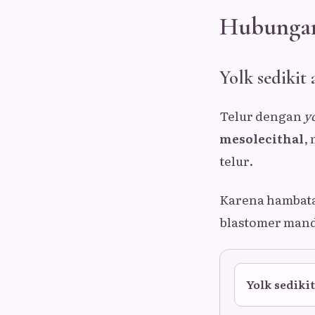
Hubungan
Yolk sedikit
Telur dengan
y
mesolecithal
,
telur.
Karena hambatan
blastomer mand
Yolk sediki