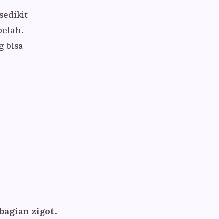
sedikit
belah.
g bisa
bagian zigot
.