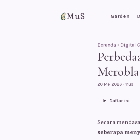
MuS
Garden
D
Beranda
Digital 
Perbeda
Merobla
20 Mei 2026
·
mus
Daftar isi
Secara mendasar
seberapa men