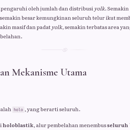
dipengaruhi oleh jumlah dan distribusi
yolk
. Semakin 
 semakin besar kemungkinan seluruh telur ikut mem
akin masif dan padat
yolk
, semakin terbatas area yan
belahan.
 dan Mekanisme Utama
dalah
, yang berarti seluruh.
holo
i
holoblastik
, alur pembelahan menembus
seluruh 