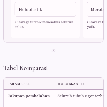
Holoblastik
Merobla
Cleavage furrow menembus seluruh
Cleavage han
telur.
yolk.
Tabel Komparasi
PARAMETER
HOLOBLASTIK
Cakupan pembelahan
Seluruh tubuh zigot terbag