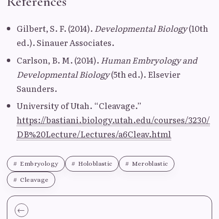
References
Gilbert, S. F. (2014).
Developmental Biology
(10th
ed.). Sinauer Associates.
Carlson, B. M. (2014).
Human Embryology and
Developmental Biology
(5th ed.). Elsevier
Saunders.
University of Utah. “Cleavage.”
https://bastiani.biology.utah.edu/courses/3230/
DB%20Lecture/Lectures/a6Cleav.html
Embryology
Holoblastic
Meroblastic
Cleavage
←