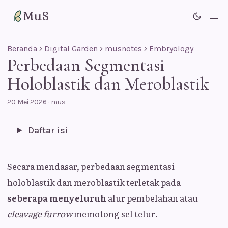
MuS
Me
Beranda
Digital Garden
musnotes
Embryology
Perbedaan Segmentasi
Holoblastik dan Meroblastik
20 Mei 2026
·
mus
Daftar isi
Secara mendasar, perbedaan segmentasi
holoblastik dan meroblastik terletak pada
seberapa menyeluruh
alur pembelahan atau
cleavage furrow
memotong sel telur.