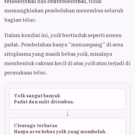
telolecithal
dan
centrolecithal
, tidak
memungkinkan pembelahan menembus seluruh
bagian telur.
Dalam kondisi ini,
yolk
bertindak seperti semen
padat. Pembelahan hanya “menumpang” di area
sitoplasma yang masih bebas
yolk
, misalnya
membentuk cakram kecil di atas
yolk
atau terjadi di
permukaan telur.
Yolk sangat banyak
Padat dan sulit ditembus.
Cleavage terbatas
Hanya area bebas yolk yang membelah.