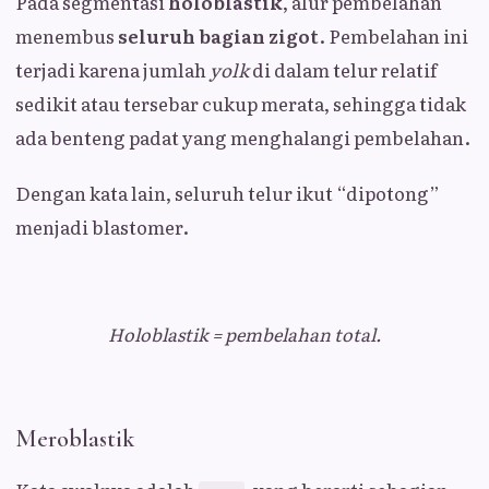
Pada segmentasi
holoblastik
, alur pembelahan
menembus
seluruh bagian zigot
. Pembelahan ini
terjadi karena jumlah
yolk
di dalam telur relatif
sedikit atau tersebar cukup merata, sehingga tidak
ada benteng padat yang menghalangi pembelahan.
Dengan kata lain, seluruh telur ikut “dipotong”
menjadi blastomer.
Holoblastik = pembelahan total.
Meroblastik