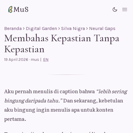
MuS
Me
Beranda
Digital Garden
Silva Nigra
Neural Gaps
Membahas Kepastian Tanpa
Kepastian
19 April 2026
·
mus
|
EN
Aku pernah menulis di caption bahwa
“lebih sering
bingung daripada tahu.”
Dan sekarang, kebetulan
aku bingung ingin menulis apa untuk konten
pertama.