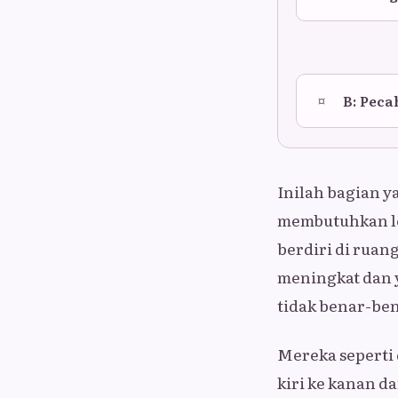
¤
B: Pec
Inilah bagian y
membutuhkan lok
berdiri di ruan
meningkat dan 
tidak benar-ben
Mereka seperti d
kiri ke kanan da