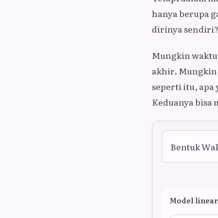
hanya berupa ga
dirinya sendiri
Mungkin waktu t
akhir. Mungkin 
seperti itu, ap
Keduanya bisa m
Bentuk Wa
Model linear