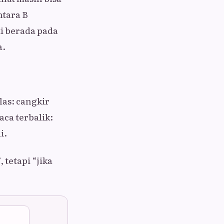
ntara B
ti berada pada
a.
las: cangkir
aca terbalik:
i.
 tetapi “jika