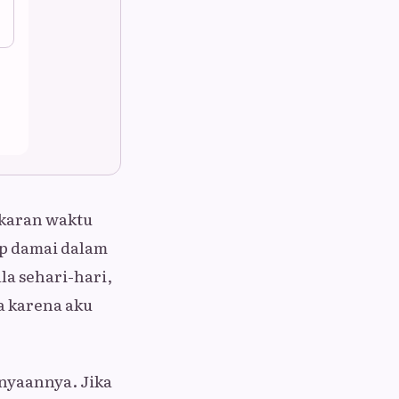
gkaran waktu
up damai dalam
la sehari-hari,
a karena aku
nyaannya. Jika