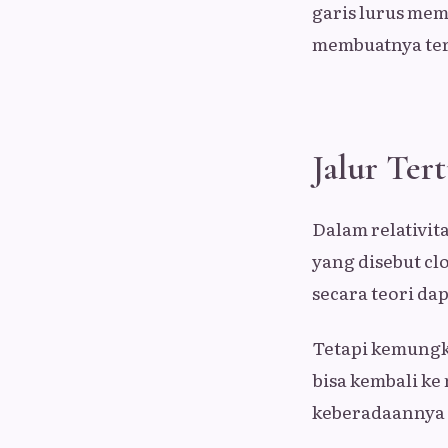
garis lurus mem
membuatnya terl
Jalur Te
Dalam relativi
yang disebut cl
secara teori dap
Tetapi kemungk
bisa kembali k
keberadaannya 