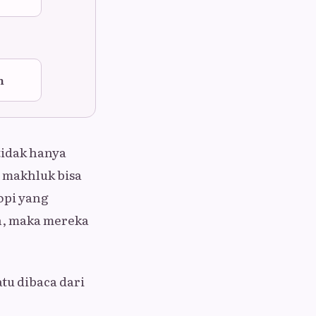
h
tidak hanya
 makhluk bisa
ropi yang
n, maka mereka
atu dibaca dari