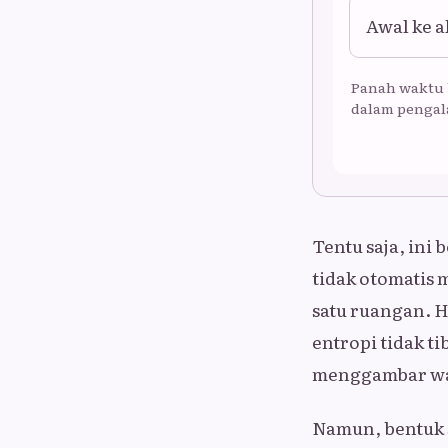
Awal ke a
Panah waktu 
dalam pengal
Tentu saja, ini
tidak otomatis 
satu ruangan. H
entropi tidak t
menggambar wak
Namun, bentuk 