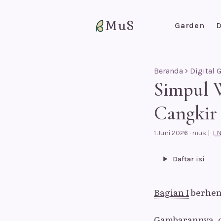
MuS
Garden
D
Beranda
Digital 
Simpul W
Cangkir
1 Juni 2026
·
mus
|
E
Daftar isi
Bagian I
berhent
Gambarannya, d