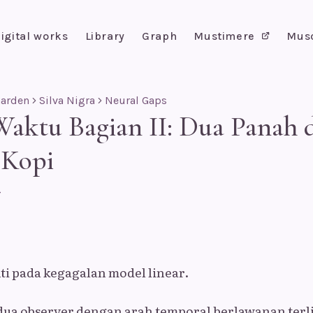
igital works
Library
Graph
Mustimere
Mus
Garden
Silva Nigra
Neural Gaps
aktu Bagian II: Dua Panah d
 Kopi
N
i pada kegagalan model linear.
ua observer dengan arah temporal berlawanan terli