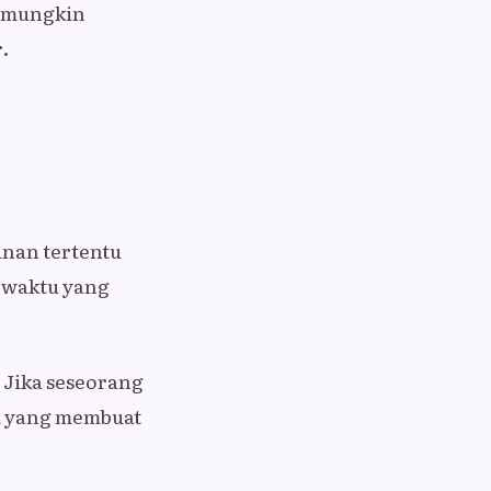
s mungkin
.
nan tertentu
g-waktu yang
 Jika seseorang
i yang membuat