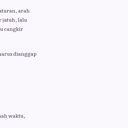
aturan, arah
 jatuh, lalu
lu cangkir
harus dianggap
nah waktu,