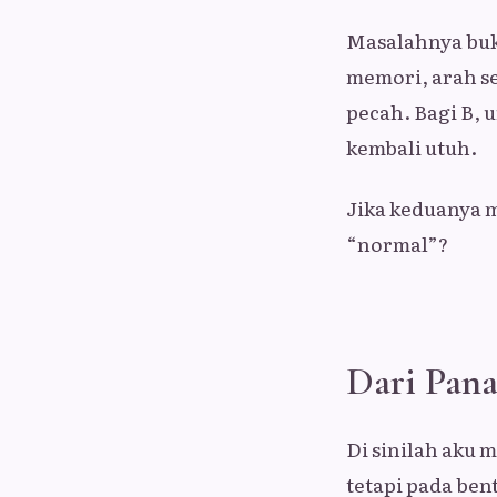
Masalahnya buk
memori, arah se
pecah. Bagi B, 
kembali utuh.
Jika keduanya 
“normal”?
Dari Pan
Di sinilah aku
tetapi pada bent