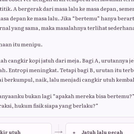
 titik. A bergerak dari masa lalu ke masa depan, seme
asa depan ke masa lalu. Jika “bertemu” hanya berar
rnal yang sama, maka masalahnya terlihat sederhan
naan itu menipu.
h cangkir kopi jatuh dari meja. Bagi A, urutannya je
ah. Entropi meningkat. Tetapi bagi B, urutan itu terb
ai berkumpul, naik, lalu menjadi cangkir utuh kembal
ertanyaanku bukan lagi “apakah mereka bisa bertemu?”,
aksi, hukum fisik siapa yang berlaku?”
⁕
kir utuh
Jatuh lalu pecah