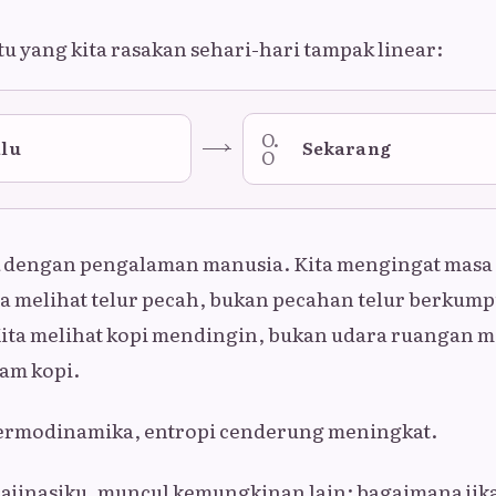
tu yang kita rasakan sehari-hari tampak linear:
O.
alu
Sekarang
O
k dengan pengalaman manusia. Kita mengingat masa 
a melihat telur pecah, bukan pecahan telur berkump
 Kita melihat kopi mendingin, bukan udara ruangan
am kopi.
ermodinamika, entropi cenderung meningkat.
ajinasiku, muncul kemungkinan lain: bagaimana jika