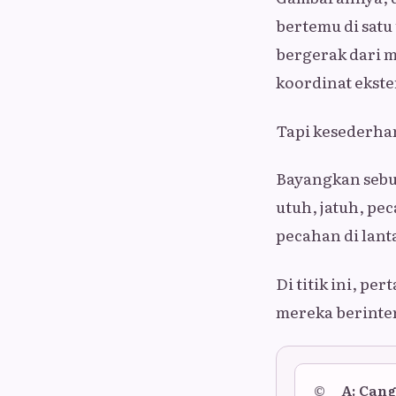
bertemu di satu
bergerak dari m
koordinat ekste
Tapi kesederha
Bayangkan sebua
utuh, jatuh, pec
pecahan di lant
Di titik ini, p
mereka berinter
©
A: Cang