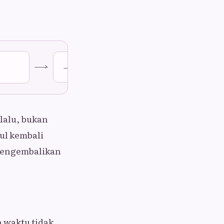
→
Masa depan
lalu, bukan
ul kembali
 mengembalikan
 waktu tidak