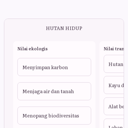
HUTAN HIDUP
Nilai ekologis
Nilai trans
Hutan d
Menyimpan karbon
Kayu dij
Menjaga air dan tanah
Alat ber
Menopang biodiversitas
Lahan d