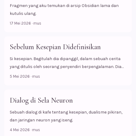
Fragmen yang aku temukan di arsip Obsidian lama dan
kutulis ulang.
17 Mei 2026
·
mus
Sebelum Kesepian Didefinisikan
Si kesepian. Begitulah dia dipanggil, dalam sebuah cerita
yang ditulis oleh seorang penyendiri berpengalaman. Dia
dipanggil begitu karena tak seorang pun menyadari dirinya
5 Mei 2026
·
mus
kesepian, bahkan dirinya sendiri. Alasannya sederhana, Dia
belum pernah mendefinisikan “kesepian”. Maka
perempuan itu memutuskan untuk memulai perjalanan.
Dialog di Sela Neuron
Mencari tahu apa sebenarnya arti dari sesuatu yang diam-
Sebuah dialog di kafe tentang kesepian, dualisme pikiran,
diam melekat padanya. Dia menutup pagar rumahnya
dan jaringan neuron yang iseng.
perlahan, Agar Tuhan tidak menyadarinya. Lalu dia
menyusuri jalan yang lurus dan sepi. jalan yang mudah
4 Mei 2026
·
mus