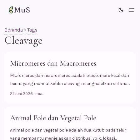
MuS
Me
Beranda
Tags
Cleavage
Micromeres dan Macromeres
Micromeres dan macromeres adalah blastomere kecil dan
besar yang muncul ketika cleavage menghasilkan sel anak
dengan ukuran tidak sama, terutama pada unequal
21 Juni 2026
·
mus
holoblastic cleavage.
Animal Pole dan Vegetal Pole
Animal pole dan vegetal pole adalah dua kutub pada telur
yang membantu menjelaskan distribusi yolk, lokasi