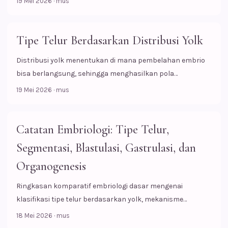
19 Mei 2026
·
mus
Tipe Telur Berdasarkan Distribusi Yolk
Distribusi yolk menentukan di mana pembelahan embrio
bisa berlangsung, sehingga menghasilkan pola
segmentasi yang berbeda pada telur isolecithal,
19 Mei 2026
·
mus
mesolecithal, telolecithal, dan centrolecithal.
Catatan Embriologi: Tipe Telur,
Segmentasi, Blastulasi, Gastrulasi, dan
Organogenesis
Ringkasan komparatif embriologi dasar mengenai
klasifikasi tipe telur berdasarkan yolk, mekanisme
segmentasi meroblastik dan holoblastik, hingga tahapan
18 Mei 2026
·
mus
organogenesis.