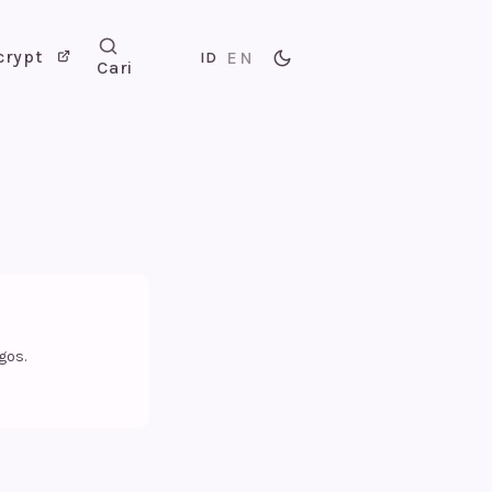
crypt
EN
ID
Cari
gos.