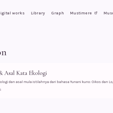
igital works
Library
Graph
Mustimere
Mus
on
& Asal Kata Ekologi
ologi dan asal mula istilahnya dari bahasa Yunani kuno: Oikos dan Lo
s