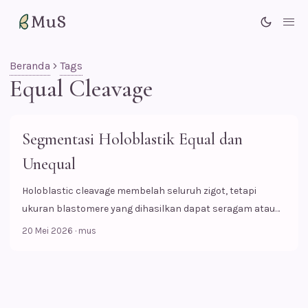
MuS
Me
Beranda
Tags
Equal Cleavage
Segmentasi Holoblastik Equal dan
Unequal
Holoblastic cleavage membelah seluruh zigot, tetapi
ukuran blastomere yang dihasilkan dapat seragam atau
tidak seragam tergantung distribusi yolk.
20 Mei 2026
·
mus