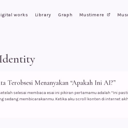
igital works
Library
Graph
Mustimere
Mus
dentity
ta Terobsesi Menanyakan “Apakah Ini AI?”
setelah selesai membaca esai ini pikiran pertamamu adalah “Ini pasti 
ng sedang membicarakanmu. Ketika aku scroll konten di internet akhir
 paling sering muncul di komentar bukan “Apa yang mungkin senim
yang lebih keren, dari sudut pandang yang berkomentar, (mungkin): “
n? Atau menyedihkan? Bayangkan seseorang memainkan piano denga
u adalah menikmati harmoni dan emosi yang muncul? Atau justru b