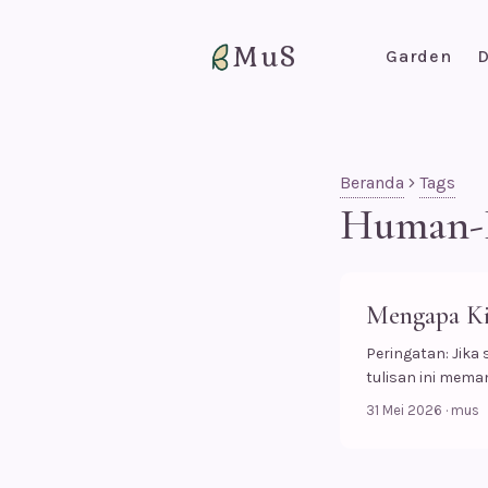
MuS
Garden
D
Beranda
Tags
Human-I
Mengapa Ki
Peringatan: Jika 
tulisan ini mema
pertanyaan yang
31 Mei 2026
·
mus
tapi pertanyaan 
Lucu sekali, ka
reaksi pertamam