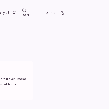
crypt
EN
ID
Cari
ditulis AI”, maka
-akhir ini,
annya rasakan?”,
Apakah ini AI?”
n indah Apakah
ertanya-tanya