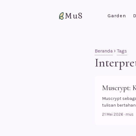
MuS
Garden
D
Beranda
Tags
Interpre
Muscrypt: K
Muscrypt sebagai
tulisan bertahan 
21 Mei 2026
·
mus