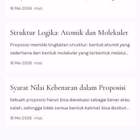
kalimat itu sendiri.
16 Mei 2026
·
mus
Struktur Logika: Atomik dan Molekuler
Proposisi memiliki tingkatan struktur: bentuk atomik yang
sederhana dan bentuk molekuler yang terbentuk melalui
operator logika.
16 Mei 2026
·
mus
Syarat Nilai Kebenaran dalam Proposisi
Sebuah proposisi harus bisa dievaluasi sebagai benar atau
salah, sehingga tidak semua bentuk kalimat bisa disebut
proposisi.
16 Mei 2026
·
mus