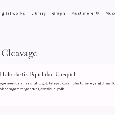
igital works
Library
Graph
Mustimere
Mus
 Cleavage
Holoblastik Equal dan Unequal
vage membelah seluruh zigot, tetapi ukuran blastomere yang dihasil
ak seragam tergantung distribusi yolk.