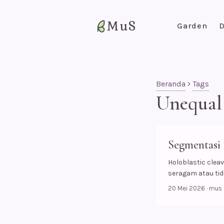
MuS
Garden
D
Beranda
Tags
Unequal
Segmentasi 
Holoblastic clea
seragam atau tid
20 Mei 2026
·
mus